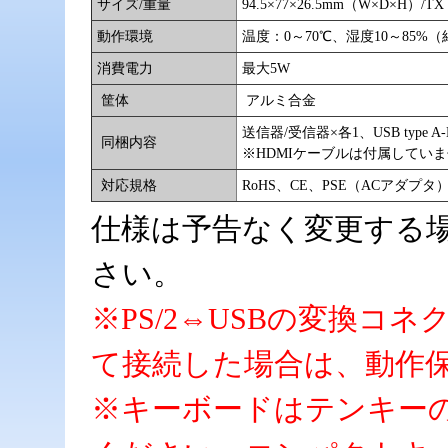
サイズ/重量
94.5×77×26.5mm（W×D×H）/T
動作環境
温度：0～70℃、湿度10～85%
消費電力
最大5W
筐体
アルミ合金
送信器/受信器×各1、USB type
同梱内容
※HDMIケーブルは付属してい
対応規格
RoHS、CE、PSE（ACアダプタ
仕様は予告なく変更する
さい。
※PS/2⇔USBの変換コ
て接続した場合は、動作
※キーボードはテンキー