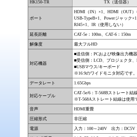
HK150-TR
TX（送信器）
HDMI（IN）×1、HDMI（OUT）
ポート
USB-TypeB×1、Powerジャック×
RJ45×1、IR（使用しない）
延長距離
CAT-5e：100m、CAT-6：150m
解像度
最大フルHD
■送信側：PCおよび映像出力
■受信側：LCD、プロジェクタ
対応機器
■USBマウス/キーボード
※16:9のワイドモニタ対応で
データレート
1.65Gbps
CAT-5e/6：T-568Bストレート結
対応ケーブル
※T-568Aストレート結線は使
音声
HDMI重畳
圧縮形式
非圧縮
電源
入力：100～240V 出力：DC5V