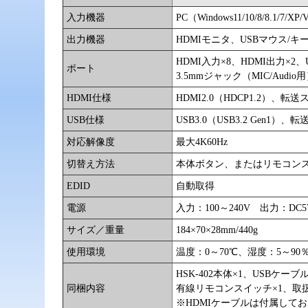
入力機器
PC（Windows11/10/8/8.1/7/XP/V
出力機器
HDMIモニタ、USBマウス/キー
HDMI入力×8、HDMI出力×2、USB
ポート
3.5mmジャック（MIC/Audi
HDMI仕様
HDMI2.0（HDCP1.2）、転送
USB仕様
USB3.0（USB3.2 Gen1）、
対応解像度
最大4K60Hz
切替え方法
本体ボタン、またはリモコン
EDID
自動取得
電源
入力：100～240V 出力：DC
サイズ／重量
184×70×28mm/440g
使用環境
温度：0～70℃、湿度：5～9
HSK-402本体×1、USBケー
同梱内容
有線リモコンスイッチ×1、取
※HDMIケーブルは付属して