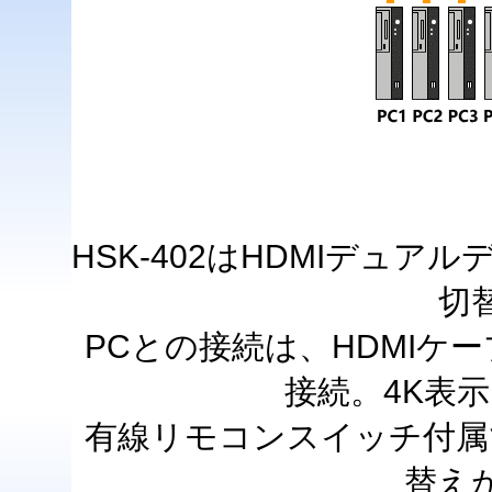
HSK-402はHDMIデュ
切
PCとの接続は、HDMIケ
接続。4K表
有線リモコンスイッチ付属
替え