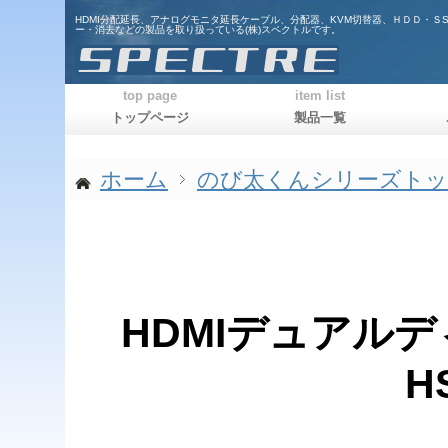
HDMI分配延長、アナログモニタ延長ケーブル、分配器、KVM切替器、ＨＤＤ・Ｓ
ー・消去などの製品を取り扱っている(株)スペクトルです。
top page
item list
トップページ
製品一覧
ホーム
のび太くんシリーズト
HDMIデュアル
H